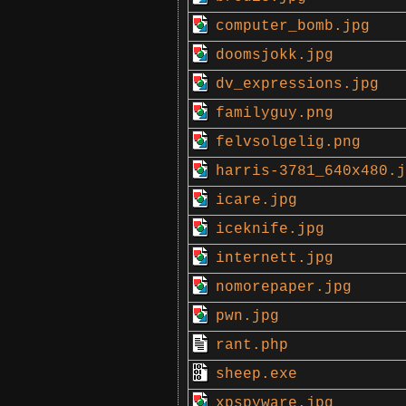
computer_bomb.jpg
doomsjokk.jpg
dv_expressions.jpg
familyguy.png
felvsolgelig.png
harris-3781_640x480.j
icare.jpg
iceknife.jpg
internett.jpg
nomorepaper.jpg
pwn.jpg
rant.php
sheep.exe
xpspyware.jpg