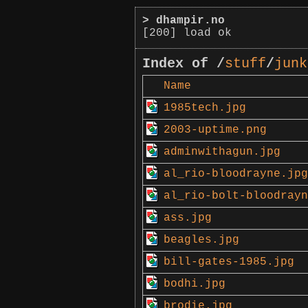
>
dhampir.no
[200] load ok
Index of /
stuff
/
junk
Name
1985tech.jpg
2003-uptime.png
adminwithagun.jpg
al_rio-bloodrayne.jpg
al_rio-bolt-bloodrayn
ass.jpg
beagles.jpg
bill-gates-1985.jpg
bodhi.jpg
brodie.jpg