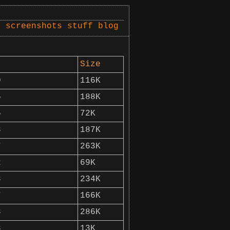
s
screenshots
stuff
blog
Size
0
116K
5
188K
5
72K
8
187K
7
263K
2
69K
8
234K
7
166K
8
286K
8
13K