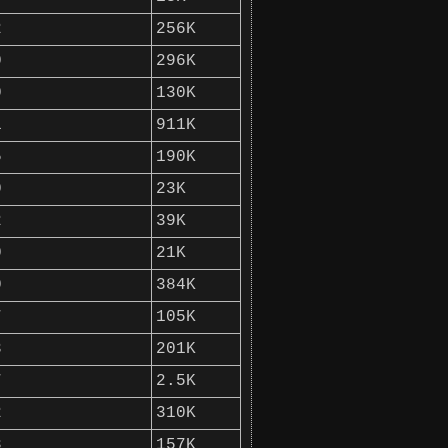
2
256K
0
296K
0
130K
1
911K
5
190K
0
23K
2
39K
0
21K
0
384K
7
105K
3
201K
7
2.5K
2
310K
8
157K